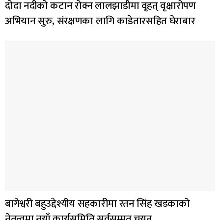
दोदा नदीको कटान रोक्न लालझाडीमा वृहत् वृक्षारोपण
अभियान सुरु, संरक्षणका लागि काडेतारसहित घेराबार
बागेश्वरी बहुउद्देश्यीय सहकारीमा रतन सिंह खडकाको
नेतृत्वमा नयाँ कार्यसमिति सर्वसम्मत चयन