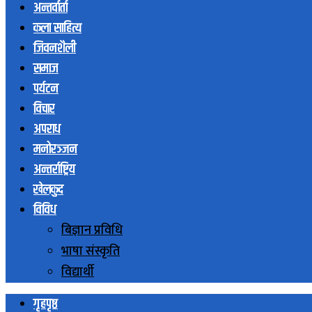
अन्तर्वार्ता
कला साहित्य
जिवनशैली
समाज
पर्यटन
विचार
अपराध
मनोरञ्जन
अन्तर्राष्ट्रिय
खेलकुद
विविध
बिज्ञान प्रविधि
भाषा संस्कृति
विद्यार्थी
गृहपृष्ठ