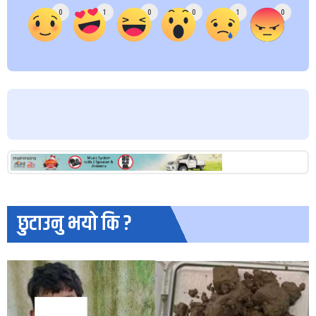
0
1
0
0
1
0
छुटाउनु भयो कि ?