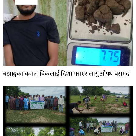
बझाङ्गका कमल विकलाई दिशा गराएर लागु औषध बरामद