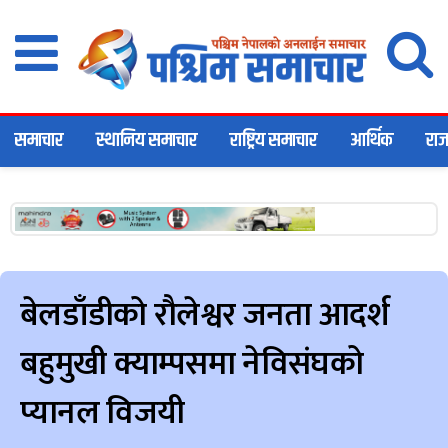
समाचार
स्थानिय समाचार
राष्ट्रिय समाचार
आर्थिक
राज
बेलडाँडीको रौलेश्वर जनता आदर्श
बहुमुखी क्याम्पसमा नेविसंघको
प्यानल विजयी