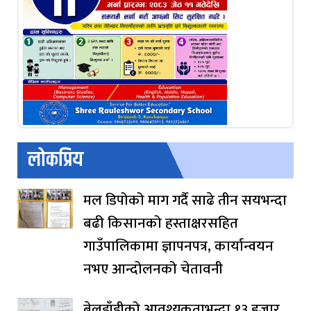
लोकप्रिय
मल डिपोको माग गर्दै साढे तीन सयभन्दा
बढी किसानको हस्ताक्षरसहित
गाउँपालिकामा ज्ञापनपत्र, कार्यान्वयन
नभए आन्दोलनको चेतावनी
बेलडाँडीको आवश्यकताभन्दा १३ हजार