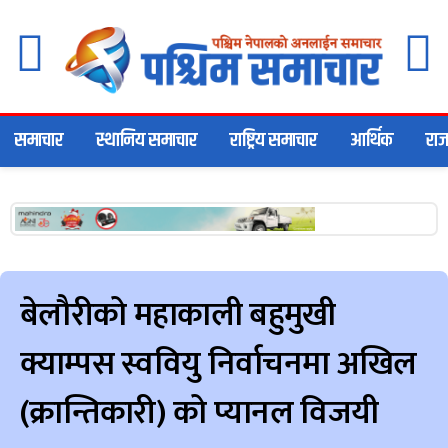
समाचार
स्थानिय समाचार
राष्ट्रिय समाचार
आर्थिक
राज
बेलौरीको महाकाली बहुमुखी
क्याम्पस स्ववियु निर्वाचनमा अखिल
(क्रान्तिकारी) को प्यानल विजयी