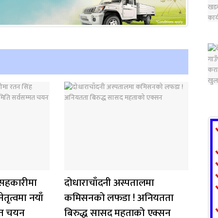
ीय सहकारीमा
दोधाराचाँदनी अस्पतालमा
तृत्वमा नयाँ
कमिसनको लफडा ! अनियतता
मत चयन
बिरुद्ध सासद महताको एक्सन