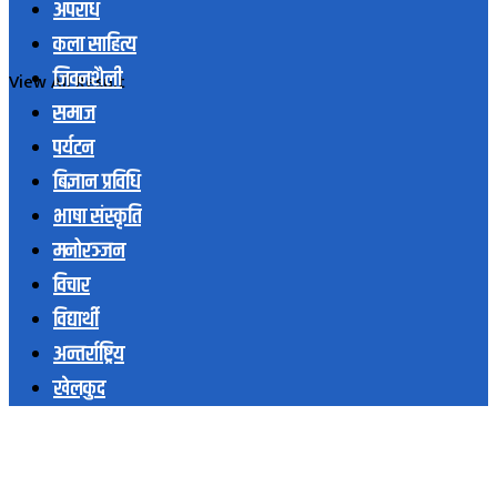
अपराध
कला साहित्य
जिवनशैली
View All Result
समाज
पर्यटन
बिज्ञान प्रविधि
भाषा संस्कृति
मनोरञ्जन
विचार
विद्यार्थी
अन्तर्राष्ट्रिय
खेलकुद