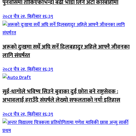
पुनर्वासमा तोकिएकोभन्दा बढी भाडा लिने अटो कारबाहीमा
२०८१ चैत्र २१, बिहीबार १६:३९
अरूको दुःखमा सधैँ अघि सर्ने दिलबहादुर अहिले आफ्नै जीवनका
लागि संघर्षरत
२०८१ चैत्र २१, बिहीबार १६:३९
सुई-धागोले भविष्य सिउने बुवाका दुई छोरा बने राष्ट्रसेवक :
अभावलाई हराउँदै संघर्षले लेख्यो सफलताको नयाँ इतिहास
२०८१ चैत्र २१, बिहीबार १६:३९