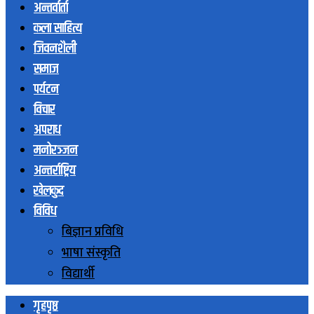
अन्तर्वार्ता
कला साहित्य
जिवनशैली
समाज
पर्यटन
विचार
अपराध
मनोरञ्जन
अन्तर्राष्ट्रिय
खेलकुद
विविध
बिज्ञान प्रविधि
भाषा संस्कृति
विद्यार्थी
गृहपृष्ठ