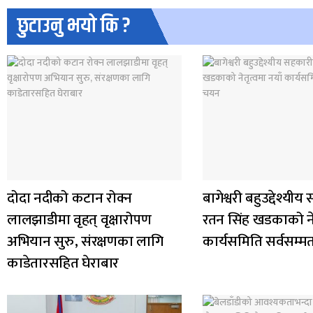
छुटाउनु भयो कि ?
दोदा नदीको कटान रोक्न
बागेश्वरी बहुउद्देश्यी
लालझाडीमा वृहत् वृक्षारोपण
रतन सिंह खडकाको नेत
अभियान सुरु, संरक्षणका लागि
कार्यसमिति सर्वसम्
काडेतारसहित घेराबार