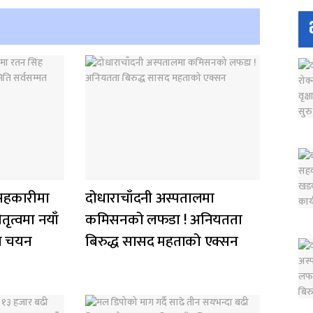
य सहकारीमा
दोधाराचाँदनी अस्पतालमा
ृत्वमा नयाँ
कमिसनको लफडा ! अनियतता
मत चयन
बिरुद्ध सासद महताको एक्सन