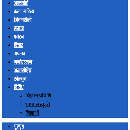
अन्तर्वार्ता
कला साहित्य
जिवनशैली
समाज
पर्यटन
विचार
अपराध
मनोरञ्जन
अन्तर्राष्ट्रिय
खेलकुद
विविध
बिज्ञान प्रविधि
भाषा संस्कृति
विद्यार्थी
गृहपृष्ठ