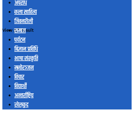
अपराध
कला साहित्य
जिवनशैली
समाज
View All Result
पर्यटन
बिज्ञान प्रविधि
भाषा संस्कृति
मनोरञ्जन
विचार
विद्यार्थी
अन्तर्राष्ट्रिय
खेलकुद