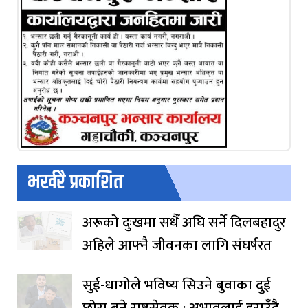
भर्खरै प्रकाशित
अरूको दुःखमा सधैँ अघि सर्ने दिलबहादुर
अहिले आफ्नै जीवनका लागि संघर्षरत
सुई-धागोले भविष्य सिउने बुवाका दुई
छोरा बने राष्ट्रसेवक : अभावलाई हराउँदै