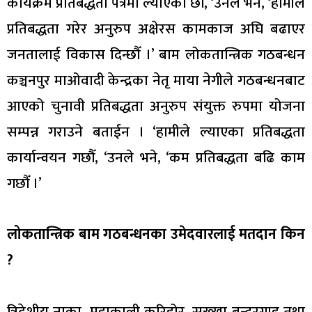
कार्यक्रम प्रतिबद्धता पत्रमा ल्याएका छौँ, ‘उनले भने, ‘हामीले
प्रतिबद्धता गरेर अनुरुप अक्षेरस कामकाज अघि बढाएर
जनतालाई विकास दिन्छौँ ।’ बाम लोकतान्त्रिक गठबन्धन
कञ्चनपुर माओवादी केन्द्रका नेतृ माया नेगीले गठबन्धनबाट
आएको चुनावी प्रतिबद्धता अनुरुप संयुक्त रुपमा योजना
सम्पन्न गराउने बताईन । ‘हामीले ल्याएका प्रतिबद्धता
कार्यान्वयन गछौँ, ‘उनले भने, ‘कम प्रतिबद्धता बढि काम
गछौँ ।’
लोकतान्त्रिक बाम गठबन्धनका उमेदवारलाई मतदान किन
?
त्रिदेशीय नाका, महाकाली करिडोर, सुख्खा बन्दरगाह तथा