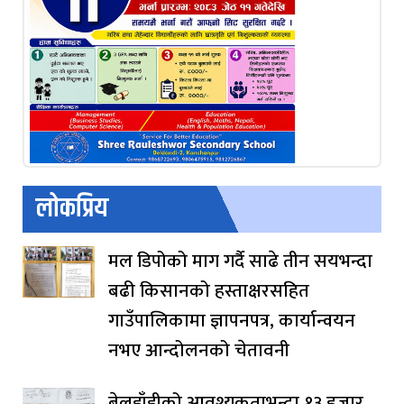
लोकप्रिय
मल डिपोको माग गर्दै साढे तीन सयभन्दा
बढी किसानको हस्ताक्षरसहित
गाउँपालिकामा ज्ञापनपत्र, कार्यान्वयन
नभए आन्दोलनको चेतावनी
बेलडाँडीको आवश्यकताभन्दा १३ हजार