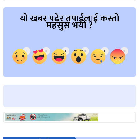
यो खबर पढेर तपाईलाई कस्तो
महसुस भयो ?
Array
0
0
1
0
0
0