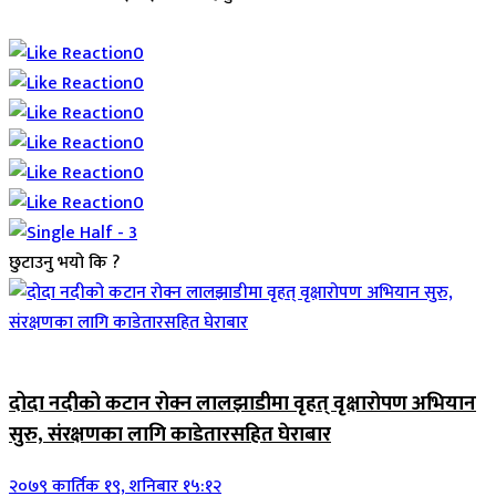
Array
0
0
0
0
0
0
छुटाउनु भयो कि ?
जिवनशैली
दोदा नदीको कटान रोक्न लालझाडीमा वृहत् वृक्षारोपण अभियान
सुरु, संरक्षणका लागि काडेतारसहित घेराबार
२०७९ कार्तिक १९, शनिबार १५:१२