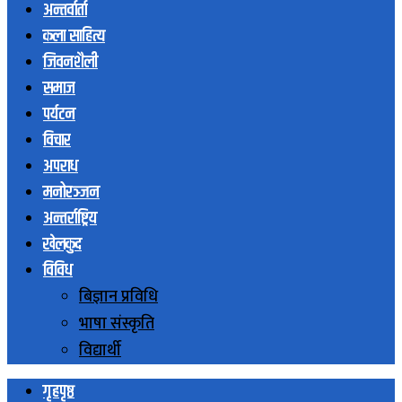
अन्तर्वार्ता
कला साहित्य
जिवनशैली
समाज
पर्यटन
विचार
अपराध
मनोरञ्जन
अन्तर्राष्ट्रिय
खेलकुद
विविध
बिज्ञान प्रविधि
भाषा संस्कृति
विद्यार्थी
गृहपृष्ठ