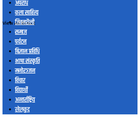
अपराध
कला साहित्य
जिवनशैली
View All Result
समाज
पर्यटन
बिज्ञान प्रविधि
भाषा संस्कृति
मनोरञ्जन
विचार
विद्यार्थी
अन्तर्राष्ट्रिय
खेलकुद