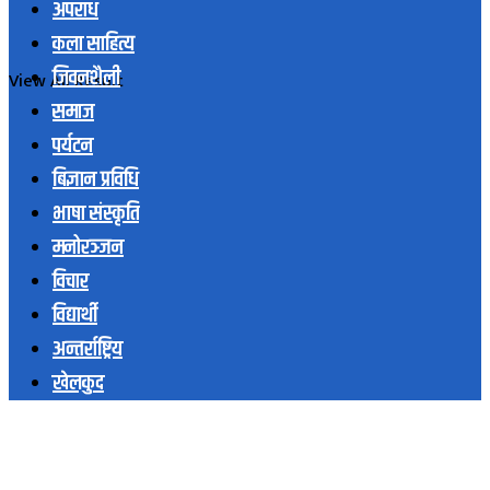
अपराध
कला साहित्य
जिवनशैली
View All Result
समाज
पर्यटन
बिज्ञान प्रविधि
भाषा संस्कृति
मनोरञ्जन
विचार
विद्यार्थी
अन्तर्राष्ट्रिय
खेलकुद