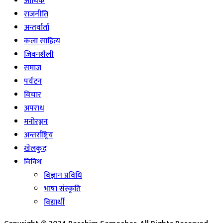
आर्थिक
राजनीति
अन्तर्वार्ता
कला साहित्य
जिवनशैली
समाज
पर्यटन
विचार
अपराध
मनोरञ्जन
अन्तर्राष्ट्रिय
खेलकुद
विविध
बिज्ञान प्रविधि
भाषा संस्कृति
विद्यार्थी