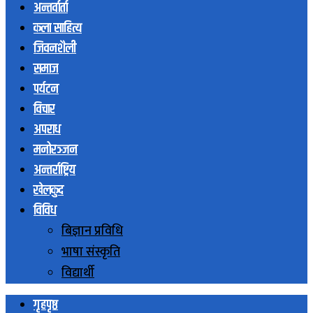
अन्तर्वार्ता
कला साहित्य
जिवनशैली
समाज
पर्यटन
विचार
अपराध
मनोरञ्जन
अन्तर्राष्ट्रिय
खेलकुद
विविध
बिज्ञान प्रविधि
भाषा संस्कृति
विद्यार्थी
गृहपृष्ठ