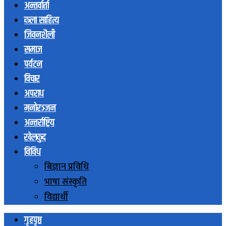
अन्तर्वार्ता
कला साहित्य
जिवनशैली
समाज
पर्यटन
विचार
अपराध
मनोरञ्जन
अन्तर्राष्ट्रिय
खेलकुद
विविध
बिज्ञान प्रविधि
भाषा संस्कृति
विद्यार्थी
गृहपृष्ठ