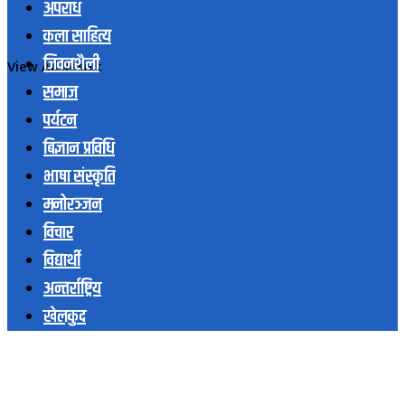
अपराध
कला साहित्य
जिवनशैली
View All Result
समाज
पर्यटन
बिज्ञान प्रविधि
भाषा संस्कृति
मनोरञ्जन
विचार
विद्यार्थी
अन्तर्राष्ट्रिय
खेलकुद