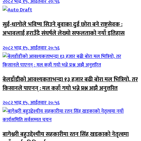
२०८२ भाद्र १५, आईतवार २०:५६
सुई-धागोले भविष्य सिउने बुवाका दुई छोरा बने राष्ट्रसेवक :
अभावलाई हराउँदै संघर्षले लेख्यो सफलताको नयाँ इतिहास
२०८२ भाद्र १५, आईतवार २०:५६
बेलडाँडीको आवश्यकताभन्दा १३ हजार बढी बोरा मल भित्रियो, तर
किसानले पाएनन् : मल कहाँ गयो भन्ने प्रश्न अझै अनुत्तरित
२०८२ भाद्र १५, आईतवार २०:५६
बागेश्वरी बहुउद्देश्यीय सहकारीमा रतन सिंह खडकाको नेतृत्वमा