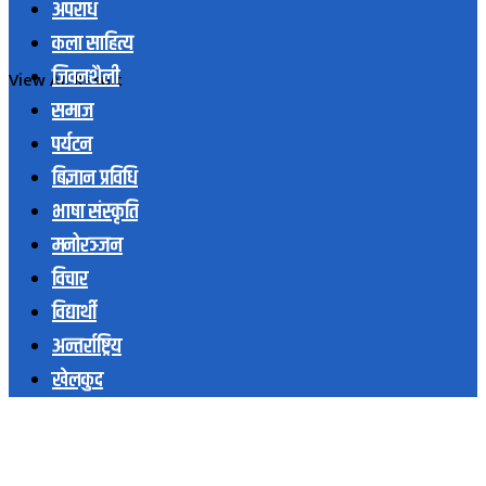
अपराध
कला साहित्य
जिवनशैली
View All Result
समाज
पर्यटन
बिज्ञान प्रविधि
भाषा संस्कृति
मनोरञ्जन
विचार
विद्यार्थी
अन्तर्राष्ट्रिय
खेलकुद