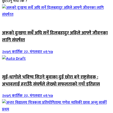
छुटाउनु भयो कि ?
जिवनशैली
अरूको दुःखमा सधैँ अघि सर्ने दिलबहादुर अहिले आफ्नै जीवनका
लागि संघर्षरत
२०७९ कार्तिक २२, मंगलवार ०१:५७
जिवनशैली
सुई-धागोले भविष्य सिउने बुवाका दुई छोरा बने राष्ट्रसेवक :
अभावलाई हराउँदै संघर्षले लेख्यो सफलताको नयाँ इतिहास
२०७९ कार्तिक २२, मंगलवार ०१:५७