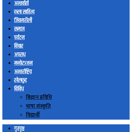
अन्तर्वार्ता
कला साहित्य
जिवनशैली
समाज
पर्यटन
विचार
अपराध
मनोरञ्जन
अन्तर्राष्ट्रिय
खेलकुद
विविध
बिज्ञान प्रविधि
भाषा संस्कृति
विद्यार्थी
गृहपृष्ठ