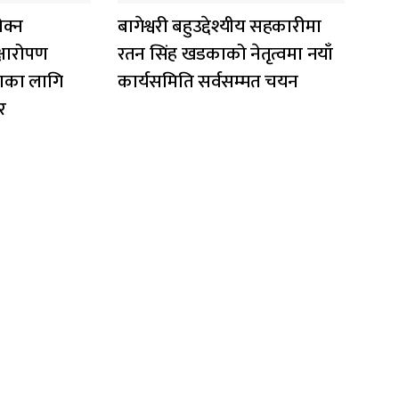
ोक्न
बागेश्वरी बहुउद्देश्यीय सहकारीमा
्षारोपण
रतन सिंह खडकाको नेतृत्वमा नयाँ
षणका लागि
कार्यसमिति सर्वसम्मत चयन
र