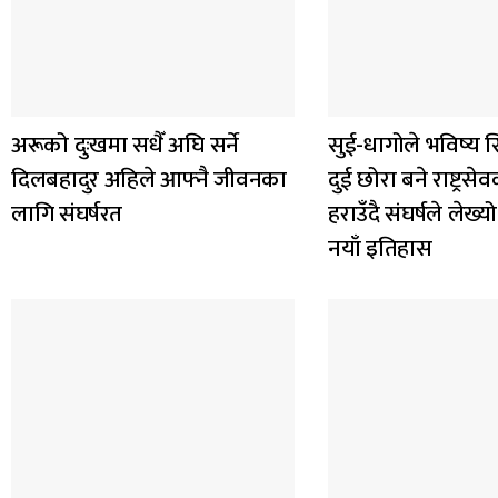
अरूको दुःखमा सधैँ अघि सर्ने
सुई-धागोले भविष्य स
दिलबहादुर अहिले आफ्नै जीवनका
दुई छोरा बने राष्ट्र
लागि संघर्षरत
हराउँदै संघर्षले ले
नयाँ इतिहास