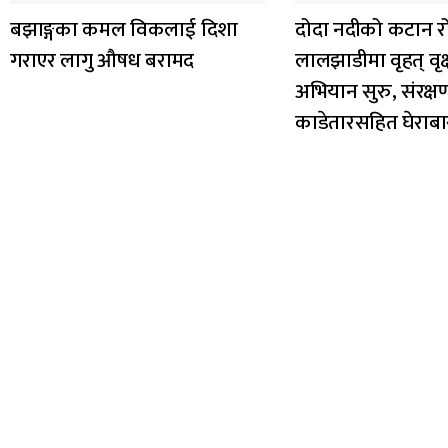
बझाङ्गका कमल विकलाई दिशा
दोदा नदीको कटान र
गराएर लागु औषध बरामद
लालझाडीमा वृहत् वृक
अभियान सुरु, संरक्
काडेतारसहित घेराबा