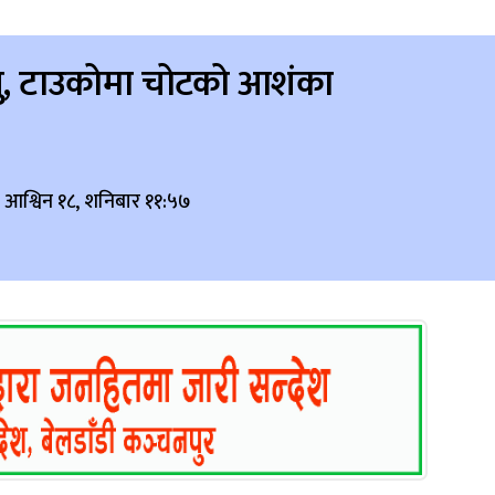
त्यु, टाउकोमा चोटको आशंका
 आश्विन १८, शनिबार ११:५७