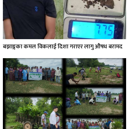
बझाङ्गका कमल विकलाई दिशा गराएर लागु औषध बरामद