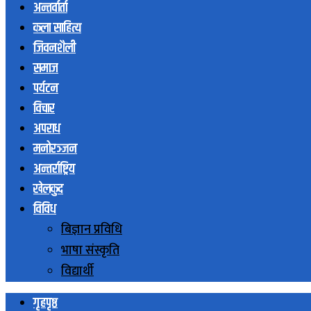
अन्तर्वार्ता
कला साहित्य
जिवनशैली
समाज
पर्यटन
विचार
अपराध
मनोरञ्जन
अन्तर्राष्ट्रिय
खेलकुद
विविध
बिज्ञान प्रविधि
भाषा संस्कृति
विद्यार्थी
गृहपृष्ठ