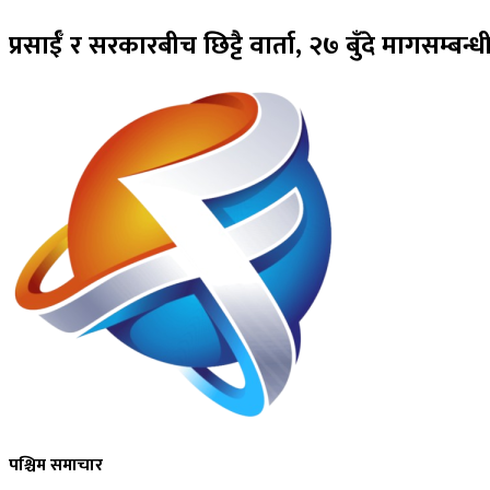
प्रसाईँ र सरकारबीच छिट्टै वार्ता, २७ बुँदे मागसम्
पश्चिम समाचार