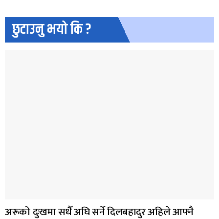
छुटाउनु भयो कि ?
अरूको दुःखमा सधैँ अघि सर्ने दिलबहादुर अहिले आफ्नै