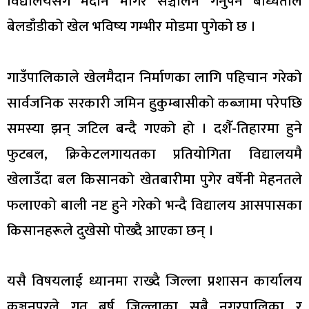
विद्यालयसँग मैदान मागेर सञ्चालन गर्नुपर्ने बाध्यताले
बेलडाँडीको खेल भविष्य गम्भीर मोडमा पुगेको छ ।
गाउँपालिकाले खेलमैदान निर्माणका लागि पहिचान गरेको
सार्वजनिक सरकारी जमिन हुकुम्बासीको कब्जामा परेपछि
समस्या झन् जटिल बन्दै गएको हो । दशैँ-तिहारमा हुने
फुटबल, क्रिकेटलगायतका प्रतियोगिता विद्यालयमै
खेलाउँदा बल किसानको खेतबारीमा पुगेर वर्षेनी मेहनतले
फलाएको बाली नष्ट हुने गरेको भन्दै विद्यालय आसपासका
किसानहरूले दुखेसो पोख्दै आएका छन् ।
यसै विषयलाई ध्यानमा राख्दै जिल्ला प्रशासन कार्यालय
कञ्चनपुरले गत बर्ष जिल्लाका सबै नगरपालिका र