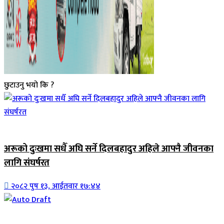
छुटाउनु भयो कि ?
जिवनशैली
अरूको दुःखमा सधैँ अघि सर्ने दिलबहादुर अहिले आफ्नै जीवनका
लागि संघर्षरत
२०८२ पुष १३, आईतवार १७:४४
जिवनशैली