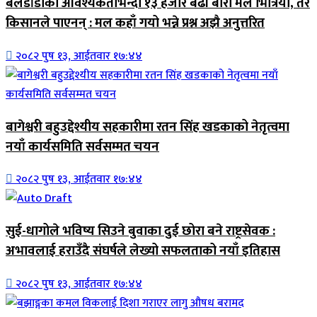
बेलडाँडीको आवश्यकताभन्दा १३ हजार बढी बोरा मल भित्रियो, तर
किसानले पाएनन् : मल कहाँ गयो भन्ने प्रश्न अझै अनुत्तरित
२०८२ पुष १३, आईतवार १७:४४
बागेश्वरी बहुउद्देश्यीय सहकारीमा रतन सिंह खडकाको नेतृत्वमा
नयाँ कार्यसमिति सर्वसम्मत चयन
२०८२ पुष १३, आईतवार १७:४४
सुई-धागोले भविष्य सिउने बुवाका दुई छोरा बने राष्ट्रसेवक :
अभावलाई हराउँदै संघर्षले लेख्यो सफलताको नयाँ इतिहास
२०८२ पुष १३, आईतवार १७:४४