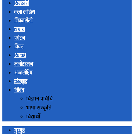
अन्तर्वार्ता
कला साहित्य
जिवनशैली
समाज
पर्यटन
विचार
अपराध
मनोरञ्जन
अन्तर्राष्ट्रिय
खेलकुद
विविध
बिज्ञान प्रविधि
भाषा संस्कृति
विद्यार्थी
गृहपृष्ठ