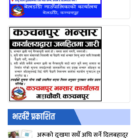
भर्खरै प्रकाशित
अरूको दुःखमा सधैँ अघि सर्ने दिलबहादुर