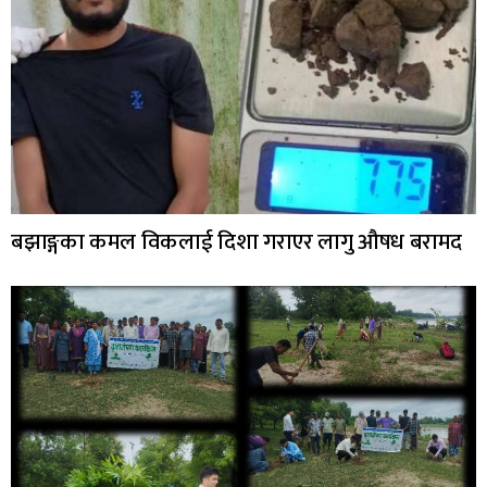
बझाङ्गका कमल विकलाई दिशा गराएर लागु औषध बरामद