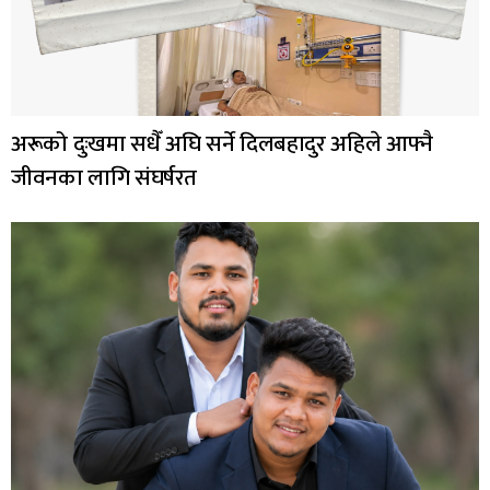
अरूको दुःखमा सधैँ अघि सर्ने दिलबहादुर अहिले आफ्नै
जीवनका लागि संघर्षरत