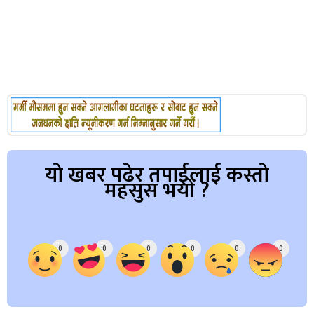
यो खबर पढेर तपाईलाई कस्तो
महसुस भयो ?
Array
0
0
0
0
0
0