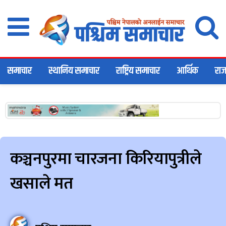
समाचार
स्थानिय समाचार
राष्ट्रिय समाचार
आर्थिक
राज
कञ्चनपुरमा चारजना किरियापुत्रीले
खसाले मत