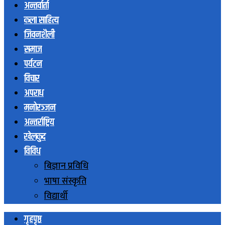
अन्तर्वार्ता
कला साहित्य
जिवनशैली
समाज
पर्यटन
विचार
अपराध
मनोरञ्जन
अन्तर्राष्ट्रिय
खेलकुद
विविध
बिज्ञान प्रविधि
भाषा संस्कृति
विद्यार्थी
गृहपृष्ठ