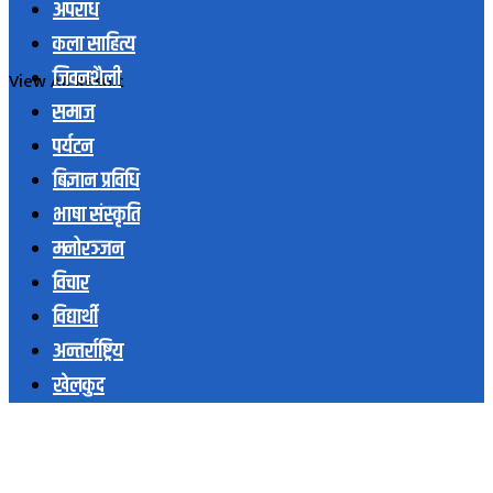
अपराध
कला साहित्य
जिवनशैली
View All Result
समाज
पर्यटन
बिज्ञान प्रविधि
भाषा संस्कृति
मनोरञ्जन
विचार
विद्यार्थी
अन्तर्राष्ट्रिय
खेलकुद