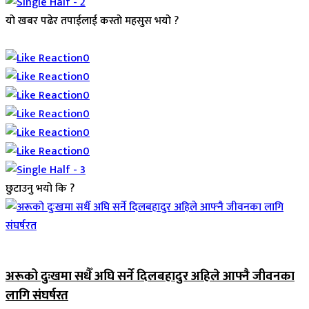
यो खबर पढेर तपाईलाई कस्तो महसुस भयो ?
Array
0
0
0
0
0
0
छुटाउनु भयो कि ?
जिवनशैली
अरूको दुःखमा सधैँ अघि सर्ने दिलबहादुर अहिले आफ्नै जीवनका
लागि संघर्षरत