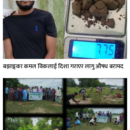
बझाङ्गका कमल विकलाई दिशा गराएर लागु औषध बरामद