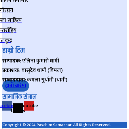
्थानिय समाचार
नोरञ्जन
ला साहित्य
्तर्राष्ट्रिय
ेलकुद
हाम्रो टिम
सम्पादक
: एलिना कुमारी धामी
प्रकाशक
: बासुदेव धामी (बिमल)
सम्वाददाता
: कमला गुर्धामी (धामी)
हाम्रो बारेमा
सामाजिक संजाल
acebook
X-
Youtube
twitter
Copyright © 2024 Paschim Samachar, All Rights Reserved.