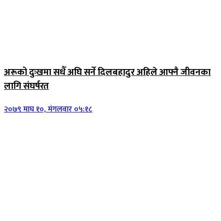
जिवनशैली
अरूको दुःखमा सधैँ अघि सर्ने दिलबहादुर अहिले आफ्नै जीवनका
लागि संघर्षरत
२०७९ माघ १०, मंगलवार ०५:१८