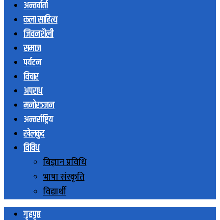
अन्तर्वार्ता
कला साहित्य
जिवनशैली
समाज
पर्यटन
विचार
अपराध
मनोरञ्जन
अन्तर्राष्ट्रिय
खेलकुद
विविध
बिज्ञान प्रविधि
भाषा संस्कृति
विद्यार्थी
गृहपृष्ठ