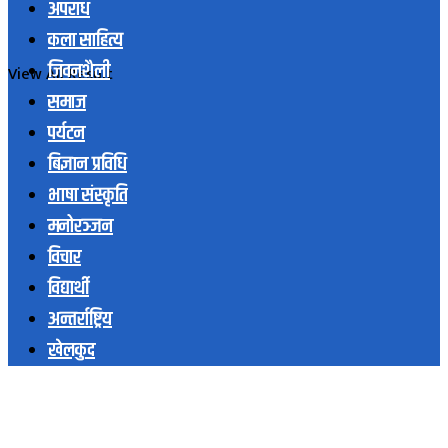
अपराध
कला साहित्य
जिवनशैली
View All Result
समाज
पर्यटन
बिज्ञान प्रविधि
भाषा संस्कृति
मनोरञ्जन
विचार
विद्यार्थी
अन्तर्राष्ट्रिय
खेलकुद