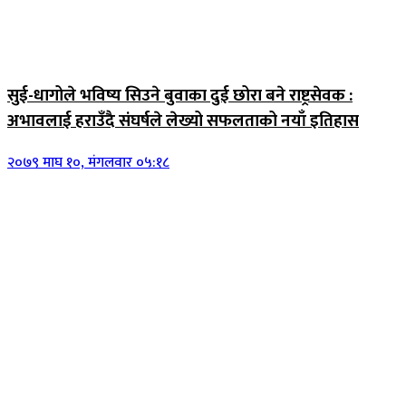
जिवनशैली
सुई-धागोले भविष्य सिउने बुवाका दुई छोरा बने राष्ट्रसेवक :
अभावलाई हराउँदै संघर्षले लेख्यो सफलताको नयाँ इतिहास
२०७९ माघ १०, मंगलवार ०५:१८