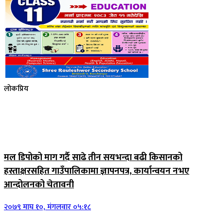
लोकप्रिय
मल डिपोको माग गर्दै साढे तीन सयभन्दा बढी किसानको
हस्ताक्षरसहित गाउँपालिकामा ज्ञापनपत्र, कार्यान्वयन नभए
आन्दोलनको चेतावनी
२०७९ माघ १०, मंगलवार ०५:१८