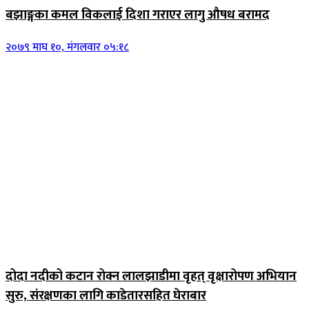
बझाङ्गका कमल विकलाई दिशा गराएर लागु औषध बरामद
२०७९ माघ १०, मंगलवार ०५:१८
जिवनशैली
दोदा नदीको कटान रोक्न लालझाडीमा वृहत् वृक्षारोपण अभियान
सुरु, संरक्षणका लागि काडेतारसहित घेराबार