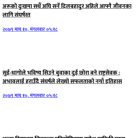
अरूको दुःखमा सधैँ अघि सर्ने दिलबहादुर अहिले आफ्नै जीवनका
लागि संघर्षरत
२०७९ माघ १०, मंगलवार ०५:१८
सुई-धागोले भविष्य सिउने बुवाका दुई छोरा बने राष्ट्रसेवक :
अभावलाई हराउँदै संघर्षले लेख्यो सफलताको नयाँ इतिहास
२०७९ माघ १०, मंगलवार ०५:१८