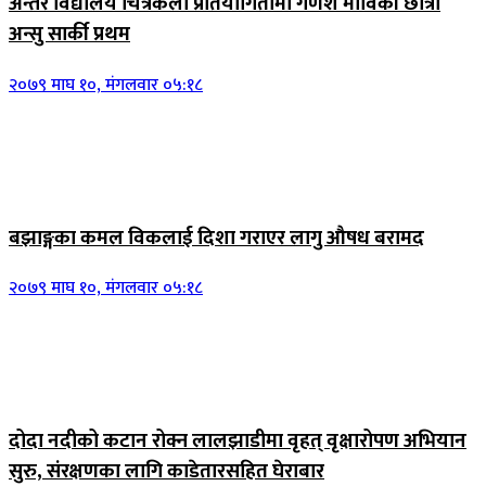
अन्तर विद्यालय चित्रकला प्रतियोगितामा गणेश माविकी छात्रा
अन्सु सार्की प्रथम
२०७९ माघ १०, मंगलवार ०५:१८
बझाङ्गका कमल विकलाई दिशा गराएर लागु औषध बरामद
२०७९ माघ १०, मंगलवार ०५:१८
दोदा नदीको कटान रोक्न लालझाडीमा वृहत् वृक्षारोपण अभियान
सुरु, संरक्षणका लागि काडेतारसहित घेराबार