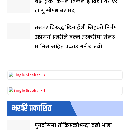
बझाङ्गका कमल विकलाई दिशा गराएर
लागु औषध बरामद
तस्कर बिरुद्ध ‘डिआईजी सिहको निर्मम
अप्रेसन’ प्रहरीले बल्ल तस्करीमा संलग्न
मानिस सहित पक्राउ गर्न थाल्यो
भर्खरै प्रकाशित
पुनर्वासमा तोकिएकोभन्दा बढी भाडा