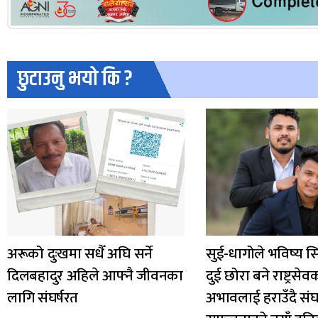
छुटाउनु भयो कि ?
अरूको दुःखमा सधैँ अघि सर्ने
सुई-धागोले भविष्य स
दिलबहादुर अहिले आफ्नै जीवनका
दुई छोरा बने राष्ट्रसेव
लागि संघर्षरत
अभावलाई हराउँदै संघर्