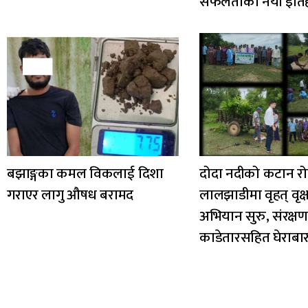
सफलताको नयाँ इति
बझाङ्गका कमल विकलाई दिशा
दोदा नदीको कटान रो
गराएर लागु औषध बरामद
लालझाडीमा वृहत् वृक
अभियान सुरु, संरक्ष
काडेतारसहित घेराबा