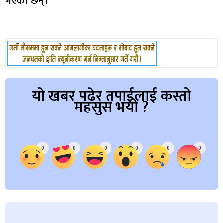
भएका छन्।
यो खबर पढेर तपाईलाई कस्तो
महसुस भयो ?
Array
0
0
0
0
0
0