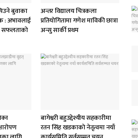
िउने बुवाका
अन्तर विद्यालय चित्रकला
सेवक : अभावलाई
प्रतियोगितामा गणेश माविकी छात्रा
ख्यो सफलताको
अन्सु सार्की प्रथम
ोक्न
बागेश्वरी बहुउद्देश्यीय सहकारीमा
्षारोपण
रतन सिंह खडकाको नेतृत्वमा नयाँ
षणका लागि
कार्यसमिति सर्वसम्मत चयन