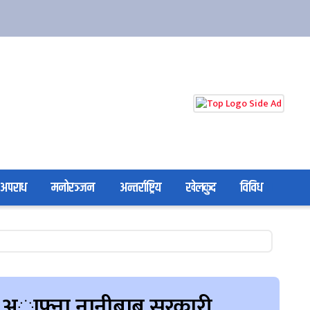
अपराध
मनोरञ्जन
अन्तर्राष्ट्रिय
खेलकुद
विविध
ले अाफ्ना नानीबाबु सरकारी