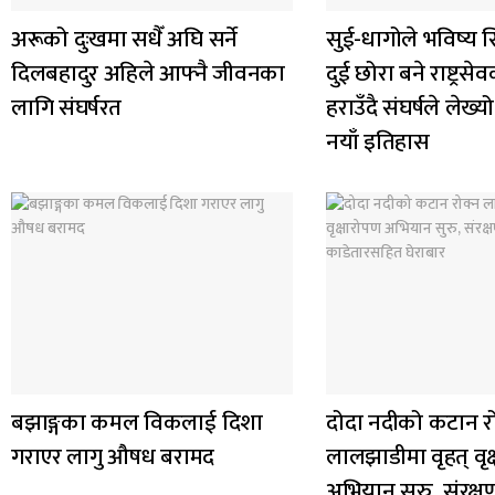
अरूको दुःखमा सधैँ अघि सर्ने
सुई-धागोले भविष्य स
दिलबहादुर अहिले आफ्नै जीवनका
दुई छोरा बने राष्ट्र
लागि संघर्षरत
हराउँदै संघर्षले ले
नयाँ इतिहास
बझाङ्गका कमल विकलाई दिशा
दोदा नदीको कटान र
गराएर लागु औषध बरामद
लालझाडीमा वृहत् वृक
अभियान सुरु, संरक्