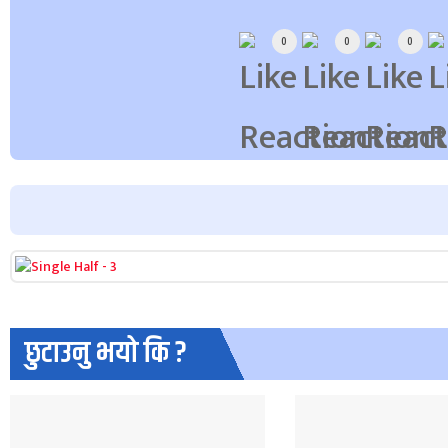
Array
0
0
0
छुटाउनु भयो कि ?