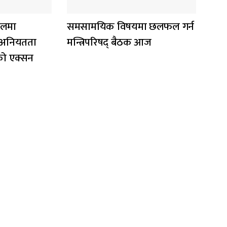
ालमा
समसामयिक विषयमा छलफल गर्न
 अनियतता
मन्त्रिपरिषद् बैठक आज
को एक्सन