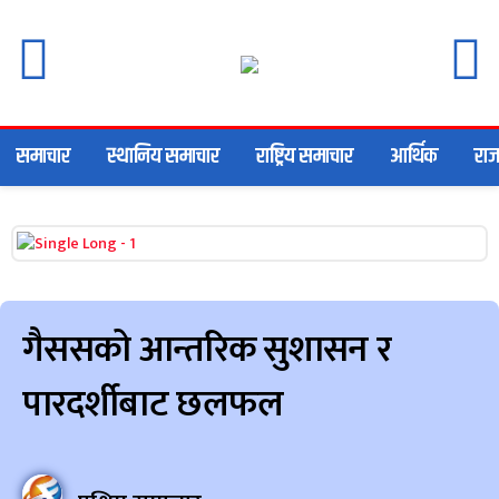
समाचार
स्थानिय समाचार
राष्ट्रिय समाचार
आर्थिक
राज
गैससको आन्तरिक सुशासन र
पारदर्शीबाट छलफल