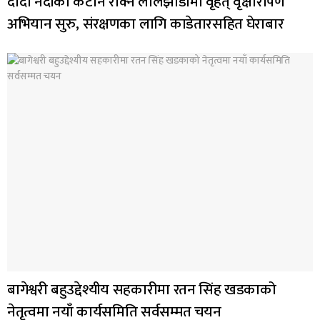
दोदा नदीको कटान रोक्न लालझाडीमा वृहत् वृक्षारोपण
अभियान सुरु, संरक्षणका लागि काडेतारसहित घेराबार
बागेश्वरी बहुउद्देश्यीय सहकारीमा रतन सिंह खडकाको
नेतृत्वमा नयाँ कार्यसमिति सर्वसम्मत चयन