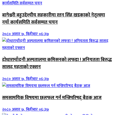
बागेश्वरी बहुउद्देश्यीय सहकारीमा रतन सिंह खडकाको नेतृत्वमा
नयाँ कार्यसमिति सर्वसम्मत चयन
२०८० असार ७, बिहीबार ०६:३७
दोधाराचाँदनी अस्पतालमा कमिसनको लफडा ! अनियतता बिरुद्ध
सासद महताको एक्सन
२०८० असार ७, बिहीबार ०६:३७
समसामयिक विषयमा छलफल गर्न मन्त्रिपरिषद् बैठक आज
२०८० असार ७, बिहीबार ०६:३७