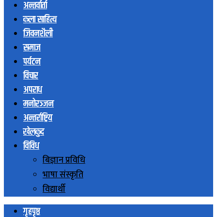
अन्तर्वार्ता
कला साहित्य
जिवनशैली
समाज
पर्यटन
विचार
अपराध
मनोरञ्जन
अन्तर्राष्ट्रिय
खेलकुद
विविध
बिज्ञान प्रविधि
भाषा संस्कृति
विद्यार्थी
गृहपृष्ठ