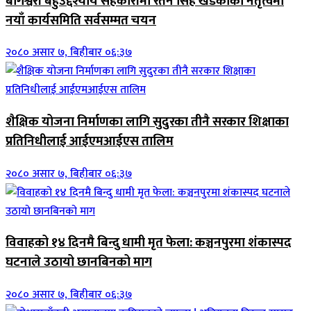
बागेश्वरी बहुउद्देश्यीय सहकारीमा रतन सिंह खडकाको नेतृत्वमा
नयाँ कार्यसमिति सर्वसम्मत चयन
२०८० असार ७, बिहीबार ०६:३७
शैक्षिक योजना निर्माणका लागि सुदुरका तीनै सरकार शिक्षाका
प्रतिनिधीलाई आईएमआईएस तालिम
२०८० असार ७, बिहीबार ०६:३७
विवाहको १४ दिनमै बिन्दु धामी मृत फेला: कञ्चनपुरमा शंकास्पद
घटनाले उठायो छानबिनको माग
२०८० असार ७, बिहीबार ०६:३७