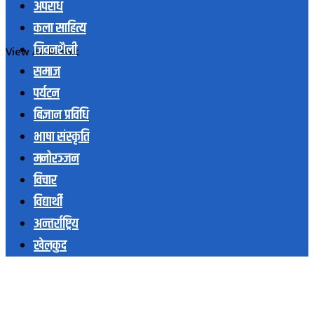
अपराध
कला साहित्य
जिवनशैली
View All Result
समाज
पर्यटन
बिज्ञान प्रविधि
भाषा संस्कृति
मनोरञ्जन
विचार
विद्यार्थी
अन्तर्राष्ट्रिय
खेलकुद