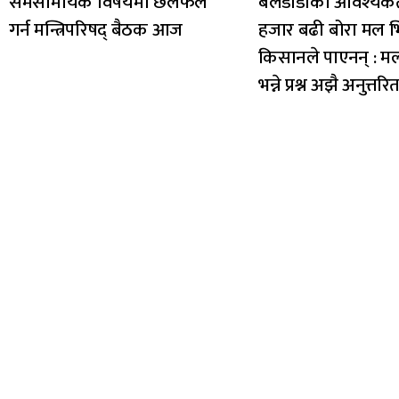
समसामयिक विषयमा छलफल
बेलडाँडीको आवश्यकत
गर्न मन्त्रिपरिषद् बैठक आज
हजार बढी बोरा मल भित
किसानले पाएनन् : म
भन्ने प्रश्न अझै अनुत्तरि