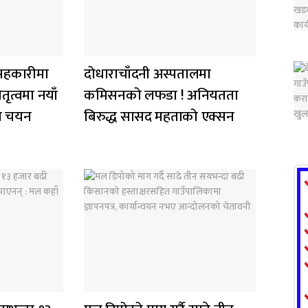
य सहकारीमा
दोधाराचाँदनी अस्पतालमा
ृत्वमा नयाँ
कमिसनको लफडा ! अनियतता
मत चयन
बिरुद्ध सासद महताको एक्सन