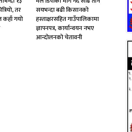
ाभन्दा १३
मल डिपोको माग गर्दै साढे तीन
्रियो, तर
सयभन्दा बढी किसानको
ल कहाँ गयो
हस्ताक्षरसहित गाउँपालिकामा
त
ज्ञापनपत्र, कार्यान्वयन नभए
आन्दोलनको चेतावनी