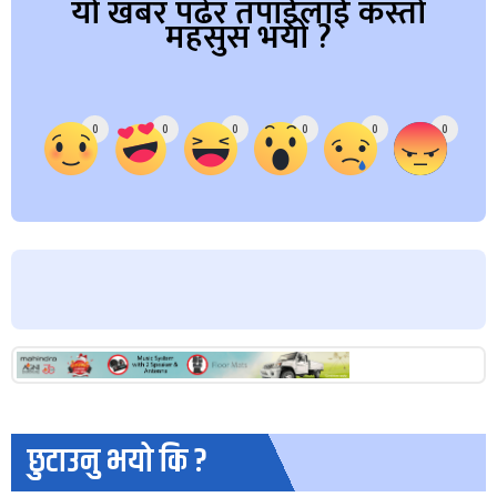
यो खबर पढेर तपाईलाई कस्तो
महसुस भयो ?
Array
0
0
0
0
0
0
छुटाउनु भयो कि ?