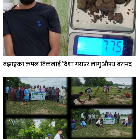
बझाङ्गका कमल विकलाई दिशा गराएर लागु औषध बरामद