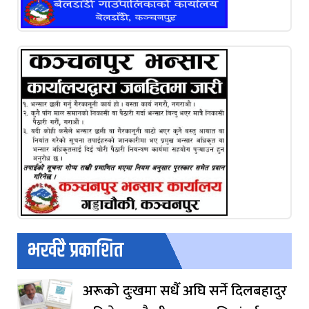
भर्खरै प्रकाशित
अरूको दुःखमा सधैँ अघि सर्ने दिलबहादुर