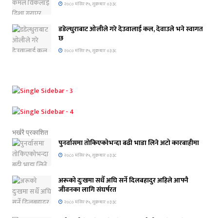
२०८० मंसिर १५, शुक्रबार ०३:३८
डडेल्धुराबाट ओलीले गरे देउवालाई कल, देवाउले भने स्वागत
छ
२०८० मंसिर १५, शुक्रबार ०३:३८
भर्खरै प्रकाशित
पुनर्वासमा तोकिएकोभन्दा बढी भाडा लिने अटो कारबाहीमा
२०८० मंसिर १५, शुक्रबार ०३:३८
अरूको दुःखमा सधैँ अघि सर्ने दिलबहादुर अहिले आफ्नै
जीवनका लागि संघर्षरत
२०८० मंसिर १५, शुक्रबार ०३:३८