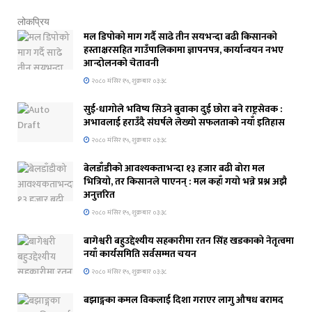
लोकप्रिय
मल डिपोको माग गर्दै साढे तीन सयभन्दा बढी किसानको
हस्ताक्षरसहित गाउँपालिकामा ज्ञापनपत्र, कार्यान्वयन नभए
आन्दोलनको चेतावनी
२०८० मंसिर १५, शुक्रबार ०३:३८
सुई-धागोले भविष्य सिउने बुवाका दुई छोरा बने राष्ट्रसेवक :
अभावलाई हराउँदै संघर्षले लेख्यो सफलताको नयाँ इतिहास
२०८० मंसिर १५, शुक्रबार ०३:३८
बेलडाँडीको आवश्यकताभन्दा १३ हजार बढी बोरा मल
भित्रियो, तर किसानले पाएनन् : मल कहाँ गयो भन्ने प्रश्न अझै
अनुत्तरित
२०८० मंसिर १५, शुक्रबार ०३:३८
बागेश्वरी बहुउद्देश्यीय सहकारीमा रतन सिंह खडकाको नेतृत्वमा
नयाँ कार्यसमिति सर्वसम्मत चयन
२०८० मंसिर १५, शुक्रबार ०३:३८
बझाङ्गका कमल विकलाई दिशा गराएर लागु औषध बरामद