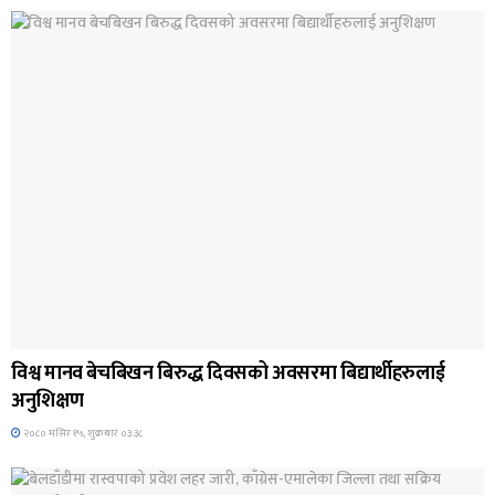
जिवनशैली
विश्व मानव बेचबिखन बिरुद्ध दिवसको अवसरमा बिद्यार्थीहरुलाई
अनुशिक्षण
२०८० मंसिर १५, शुक्रबार ०३:३८