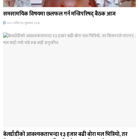
ब्यानर समाचार
समसामयिक विषयमा छलफल गर्न मन्त्रिपरिषद् बैठक आज
२०८० मंसिर १५, शुक्रबार ०३:३८
जिवनशैली
बेलडाँडीको आवश्यकताभन्दा १३ हजार बढी बोरा मल भित्रियो, तर