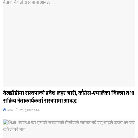
जिवनशैली
बेलडाँडीमा रास्वपाको प्रवेश लहर जारी, काँग्रेस-एमालेका जिल्ला तथा
सक्रिय नेताकार्यकर्ता रास्वपामा आबद्ध
२०८० मंसिर १५, शुक्रबार ०३:३८