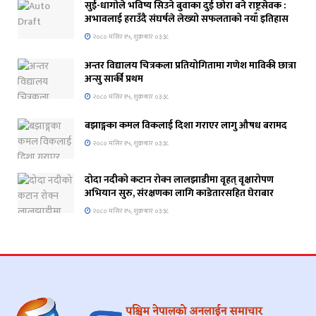
सुई-धागोले भविष्य सिउने बुवाका दुई छोरा बने राष्ट्रसेवक :
अभावलाई हराउँदै संघर्षले लेख्यो सफलताको नयाँ इतिहास
२०८० मंसिर १५, शुक्रबार ०३:३८
अन्तर विद्यालय चित्रकला प्रतियोगितामा गणेश माविकी छात्रा
अन्सु सार्की प्रथम
२०८० मंसिर १५, शुक्रबार ०३:३८
बझाङ्गका कमल विकलाई दिशा गराएर लागु औषध बरामद
२०८० मंसिर १५, शुक्रबार ०३:३८
दोदा नदीको कटान रोक्न लालझाडीमा वृहत् वृक्षारोपण
अभियान सुरु, संरक्षणका लागि काडेतारसहित घेराबार
२०८० मंसिर १५, शुक्रबार ०३:३८