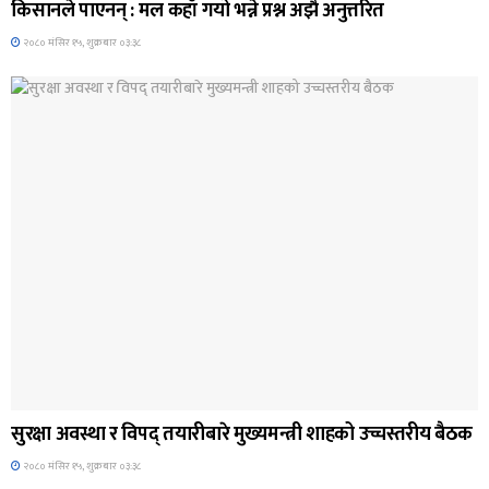
किसानले पाएनन् : मल कहाँ गयो भन्ने प्रश्न अझै अनुत्तरित
२०८० मंसिर १५, शुक्रबार ०३:३८
ब्यानर समाचार
सुरक्षा अवस्था र विपद् तयारीबारे मुख्यमन्त्री शाहको उच्चस्तरीय बैठक
२०८० मंसिर १५, शुक्रबार ०३:३८