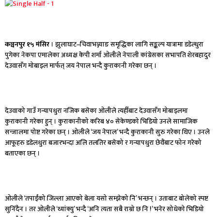
कञ्चनपुर १५ मंसिर
। झुलाघाट–चिवाभञ्ज्याङ समृद्धिका लागि सङ्कल्प यात्रामा डडेल्धुरा
पुगेका नेकपा एमालेका अध्यक्ष केपी शर्मा ओलीले नेपाली कांग्रेसका सभापति शेरबहादुर
देउवासँग मोबाइल मार्फत् जय नेपाल भन्दै कुराकानी गरेका छन् ।
देउवाको गाउँ गन्यापधुरा नजिक बसेका ओलीले त्यहीँबाट देउवासँग मोबाइलमा
कुराकानी गरेका हुन् । कुराकानीको करिब ४० सेकेण्डको भिडियो उनले सामाजिक
सन्जालमा पोष्ट गरेका छन् । ओलीले ‘जय नेपाल’ भन्दै कुराकानी सुरु गरेका थिए । उनले
आफूहरु डडेलधुरा बजारभन्दा अलि तलतिर बसेको र गन्यापधुरा छेवैंबाट फोन गरेको
बताएका छन् ।
ओलीले ‘तपाईंको जिल्ला आएको बेला यसो सम्झेको नि’ भन्छन् । उताबाट बोलेको स्पष्ट
सुनिँदैन । तर ओलीले ‘थ्यांक्यु’ भन्दै ‘अनि त्यता सबै राम्रो छ नि !’ भनेर सोधेको भिडियो