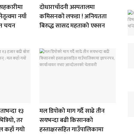
ीय सहकारीमा
दोधाराचाँदनी अस्पतालमा
तृत्वमा नयाँ
कमिसनको लफडा ! अनियतता
मत चयन
बिरुद्ध सासद महताको एक्सन
ताभन्दा १३
मल डिपोको माग गर्दै साढे तीन
त्रियो, तर
सयभन्दा बढी किसानको
ल कहाँ गयो
हस्ताक्षरसहित गाउँपालिकामा