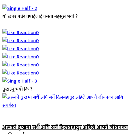
यो खबर पढेर तपाईलाई कस्तो महसुस भयो ?
Array
0
0
0
0
0
0
छुटाउनु भयो कि ?
जिवनशैली
अरूको दुःखमा सधैँ अघि सर्ने दिलबहादुर अहिले आफ्नै जीवनका