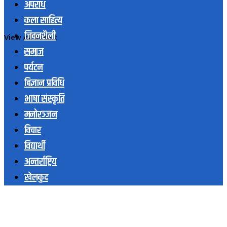
अपराध
कला साहित्य
जिवनशैली
View All Result
समाज
पर्यटन
बिज्ञान प्रविधि
भाषा संस्कृति
मनोरञ्जन
विचार
विद्यार्थी
अन्तर्राष्ट्रिय
खेलकुद