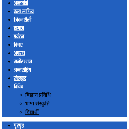
अन्तर्वार्ता
कला साहित्य
जिवनशैली
समाज
पर्यटन
विचार
अपराध
मनोरञ्जन
अन्तर्राष्ट्रिय
खेलकुद
विविध
बिज्ञान प्रविधि
भाषा संस्कृति
विद्यार्थी
गृहपृष्ठ