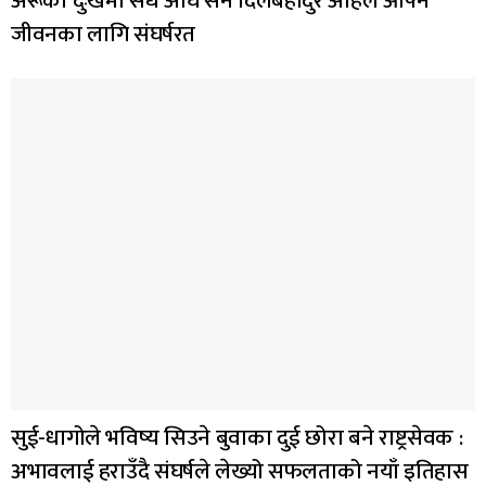
अरूको दुःखमा सधैँ अघि सर्ने दिलबहादुर अहिले आफ्नै
जीवनका लागि संघर्षरत
सुई-धागोले भविष्य सिउने बुवाका दुई छोरा बने राष्ट्रसेवक :
अभावलाई हराउँदै संघर्षले लेख्यो सफलताको नयाँ इतिहास