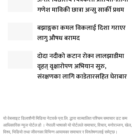
गणेश माविकी छात्रा अन्सु सार्की प्रथम
बझाङ्गका कमल विकलाई दिशा गराएर
लागु औषध बरामद
दोदा नदीको कटान रोक्न लालझाडीमा
वृहत् वृक्षारोपण अभियान सुरु,
संरक्षणका लागि काडेतारसहित घेराबार
यो वेबसाइट डिलाशैनी मिडिया नेटवर्क प्रा.लि. द्धारा सञ्चालित पश्चिम समाचार डट कम
आधिकारिक न्युज पोर्टल हो । नेपाली भाषाको यो पोर्टलले समाचार, विचार, मनोरञ्जन, खेल,
विश्व, भिडियो तथा जीवनका विभिन्न आयामका समाचार र विश्लेषणलाई समेट्छ।