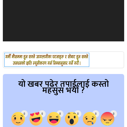
यो खबर पढेर तपाईलाई कस्तो
महसुस भयो ?
Array
0
0
0
0
0
0