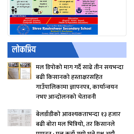
लोकप्रिय
मल डिपोको माग गर्दै साढे तीन सयभन्दा
बढी किसानको हस्ताक्षरसहित
गाउँपालिकामा ज्ञापनपत्र, कार्यान्वयन
नभए आन्दोलनको चेतावनी
बेलडाँडीको आवश्यकताभन्दा १३ हजार
बढी बोरा मल भित्रियो, तर किसानले
पाएनन् : मल कहाँ गयो भन्ने प्रश्न अझै