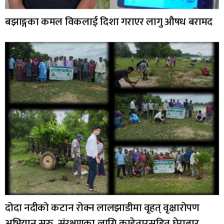
बझाङ्गका कमल विकलाई दिशा गराएर लागु औषध बरामद
दोदा नदीको कटान रोक्न लालझाडीमा वृहत् वृक्षारोपण
अभियान सुरु, संरक्षणका लागि काडेतारसहित घेराबार