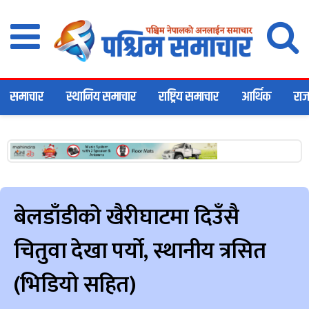
समाचार
स्थानिय समाचार
राष्ट्रिय समाचार
आर्थिक
राज
बेलडाँडीको खैरीघाटमा दिउँसै
चितुवा देखा पर्यो, स्थानीय त्रसित
(भिडियो सहित)