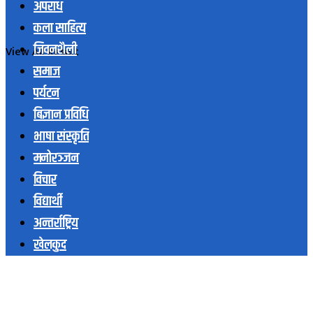
अपराध
कला साहित्य
जिवनशैली
View All Result
समाज
पर्यटन
बिज्ञान प्रविधि
भाषा संस्कृति
मनोरञ्जन
विचार
विद्यार्थी
अन्तर्राष्ट्रिय
खेलकुद