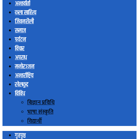
अन्तर्वार्ता
कला साहित्य
जिवनशैली
समाज
पर्यटन
विचार
अपराध
मनोरञ्जन
अन्तर्राष्ट्रिय
खेलकुद
विविध
बिज्ञान प्रविधि
भाषा संस्कृति
विद्यार्थी
गृहपृष्ठ