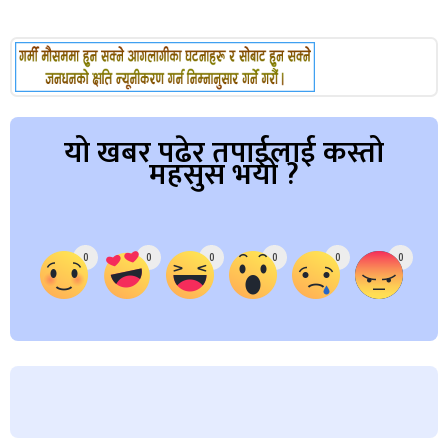
यो खबर पढेर तपाईलाई कस्तो
महसुस भयो ?
Array
0
0
0
0
0
0