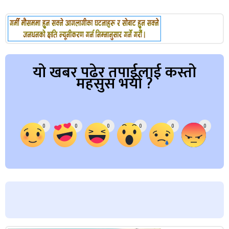
यो खबर पढेर तपाईलाई कस्तो
महसुस भयो ?
Array
0
0
0
0
0
0