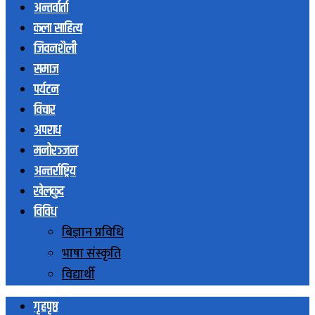
अन्तर्वार्ता
कला साहित्य
जिवनशैली
समाज
पर्यटन
विचार
अपराध
मनोरञ्जन
अन्तर्राष्ट्रिय
खेलकुद
विविध
बिज्ञान प्रविधि
भाषा संस्कृति
विद्यार्थी
गृहपृष्ठ