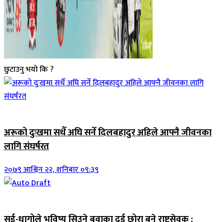
छुटाउनु भयो कि ?
जिवनशैली
अरूको दुःखमा सधैँ अघि सर्ने दिलबहादुर अहिले आफ्नै जीवनका
लागि संघर्षरत
२०७९ आश्विन २२, शनिबार ०९:३९
जिवनशैली
सुई-धागोले भविष्य सिउने बुवाका दुई छोरा बने राष्ट्रसेवक :