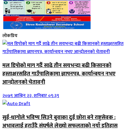
लोकप्रिय
मल डिपोको माग गर्दै साढे तीन सयभन्दा बढी किसानको
हस्ताक्षरसहित गाउँपालिकामा ज्ञापनपत्र, कार्यान्वयन नभए
आन्दोलनको चेतावनी
२०७९ आश्विन २२, शनिबार ०९:३९
सुई-धागोले भविष्य सिउने बुवाका दुई छोरा बने राष्ट्रसेवक :
अभावलाई हराउँदै संघर्षले लेख्यो सफलताको नयाँ इतिहास