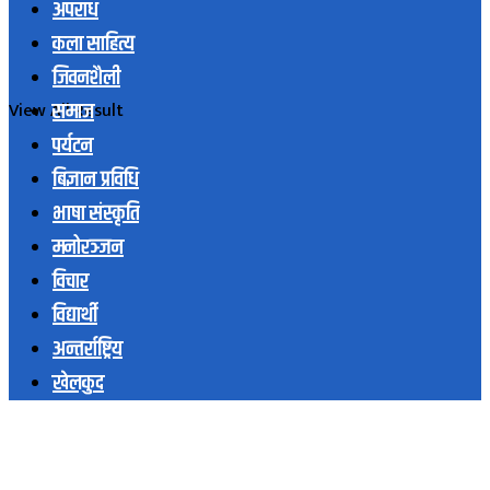
अपराध
कला साहित्य
जिवनशैली
समाज
View All Result
पर्यटन
बिज्ञान प्रविधि
भाषा संस्कृति
मनोरञ्जन
विचार
विद्यार्थी
अन्तर्राष्ट्रिय
खेलकुद