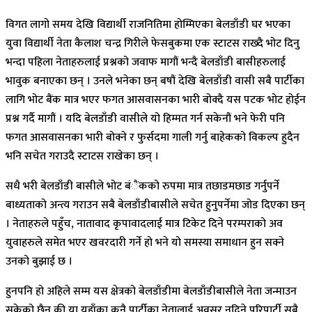
विगत लागो समय देखि विद्यार्थी राजनितिमा होम्मिएका बेलडाँडी घर भएका
युवा विद्यार्थी नेता कैलाश चन्द्र गिरीले फेसबुकमा एक स्टाटस राख्दै भोट दिनु
भन्दा पहिला नेताहरुलाई प्रश्नको जवाफ मागौं भन्दै बेलडाँडी बासीहरुलाई
भावुक बनाएका छन् । उनले भनेका छन् बषौं देखि बेलडाँडी वासी सबै पार्टीका
लागि भोट बैंक मात्र भएर फगत आसवासनका भारी बोक्दै यस पटक भोट होईन
प्रश्न गर्दै मागौं । यदि बेलडाँडी वासीले यो हिम्मत गर्न सकेनौं भने फेरी पनि
फगत आसवासनका भारी बोक्ने र फुर्सदमा गाली गर्नु बाहेकको विकल्प हुदैन
भनि सचेत गराउदै स्टाटस राखेका छन् ।
सधै भरी बेलडाँडी बासीले भोट बंैंकको रुपमा मात्र तछाडमछाड गर्नुपर्ने
बाध्यताको अन्त्य गराउन सबै बेलडाँडीबासीले सचेत हुनुपर्नेमा जोड दिएका छन्
। नेताहरुले पहुँच, नातावाद कृपावादलाई मात्र टिकेट दिने परम्पराको अव
युवाहरुले समेत भएर खवरदारी गर्ने हो भने यो समस्या समाधान हुन सक्ने
उनको बुझाई छ ।
हुनपनि हो अहिले सम्म यस क्षेत्रको बेलडाँडीमा बेलडाँडीबासीले नेता जन्माउन
सकेको छैन् की या यहाँका कुनै पार्टीका नेतालाई अवसर नदिने परिपार्टी सबै