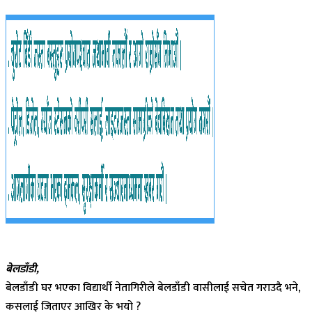
बेलडाँडी,
बेलडाँडी घर भएका विद्यार्थी नेतागिरीले बेलडाँडी वासीलाई सचेत गराउदै भने,
कसलाई जिताएर आखिर के भयो ?