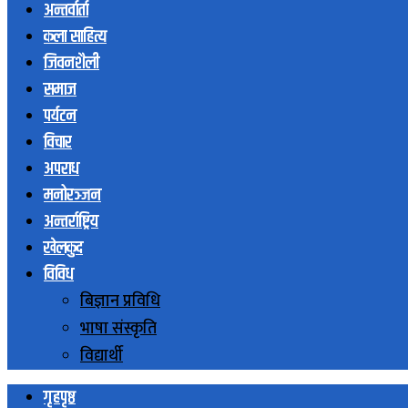
अन्तर्वार्ता
कला साहित्य
जिवनशैली
समाज
पर्यटन
विचार
अपराध
मनोरञ्जन
अन्तर्राष्ट्रिय
खेलकुद
विविध
बिज्ञान प्रविधि
भाषा संस्कृति
विद्यार्थी
गृहपृष्ठ