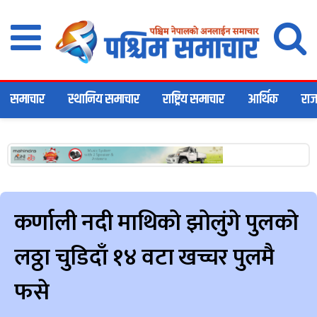
समाचार
स्थानिय समाचार
राष्ट्रिय समाचार
आर्थिक
राज
कर्णाली नदी माथिको झोलुंगे पुलको
लठ्ठा चुडिदाँ १४ वटा खच्चर पुलमै
फसे