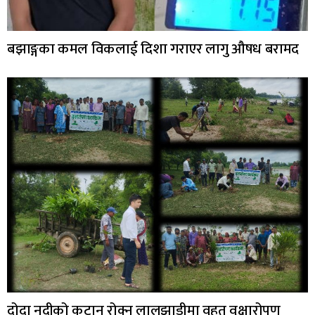
बझाङ्गका कमल विकलाई दिशा गराएर लागु औषध बरामद
दोदा नदीको कटान रोक्न लालझाडीमा वृहत् वृक्षारोपण