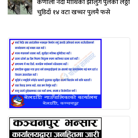
कर्णाली नदी माथिको झोलुंगे पुलको लठ्ठा
चुडिदाँ १४ वटा खच्चर पुलमै फसे