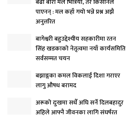
बढी बोरा मल भित्रियो, तर किसानले
पाएनन् : मल कहाँ गयो भन्ने प्रश्न अझै
अनुत्तरित
बागेश्वरी बहुउद्देश्यीय सहकारीमा रतन
सिंह खडकाको नेतृत्वमा नयाँ कार्यसमिति
सर्वसम्मत चयन
बझाङ्गका कमल विकलाई दिशा गराएर
लागु औषध बरामद
अरूको दुःखमा सधैँ अघि सर्ने दिलबहादुर
अहिले आफ्नै जीवनका लागि संघर्षरत