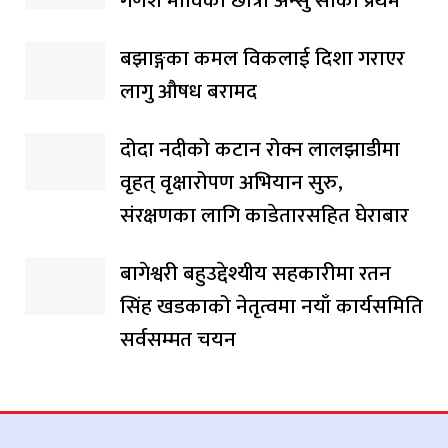
गणेश माविकी छात्रा अन्सु सार्की प्रथम
बझाङ्गका कमल विकलाई दिशा गराएर
लागु औषध बरामद
दोदा नदीको कटान रोक्न लालझाडीमा
वृहत् वृक्षारोपण अभियान सुरु,
संरक्षणका लागि काडेतारसहित घेराबार
बागेश्वरी बहुउद्देश्यीय सहकारीमा रतन
सिंह खडकाको नेतृत्वमा नयाँ कार्यसमिति
सर्वसम्मत चयन