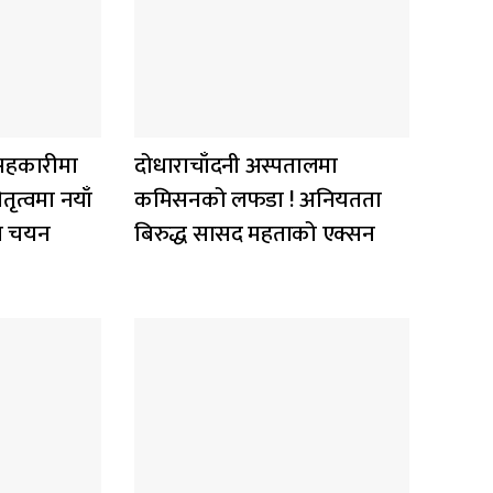
य सहकारीमा
दोधाराचाँदनी अस्पतालमा
ृत्वमा नयाँ
कमिसनको लफडा ! अनियतता
मत चयन
बिरुद्ध सासद महताको एक्सन