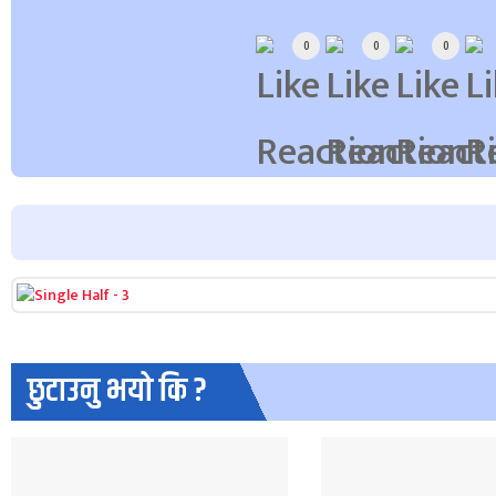
Array
0
0
0
छुटाउनु भयो कि ?