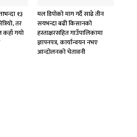
ाभन्दा १३
मल डिपोको माग गर्दै साढे तीन
्रियो, तर
सयभन्दा बढी किसानको
ल कहाँ गयो
हस्ताक्षरसहित गाउँपालिकामा
त
ज्ञापनपत्र, कार्यान्वयन नभए
आन्दोलनको चेतावनी