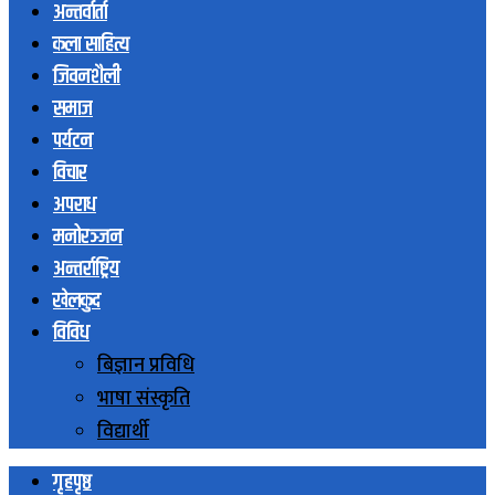
अन्तर्वार्ता
कला साहित्य
जिवनशैली
समाज
पर्यटन
विचार
अपराध
मनोरञ्जन
अन्तर्राष्ट्रिय
खेलकुद
विविध
बिज्ञान प्रविधि
भाषा संस्कृति
विद्यार्थी
गृहपृष्ठ