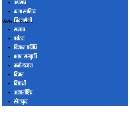
अपराध
कला साहित्य
जिवनशैली
View All Result
समाज
पर्यटन
बिज्ञान प्रविधि
भाषा संस्कृति
मनोरञ्जन
विचार
विद्यार्थी
अन्तर्राष्ट्रिय
खेलकुद