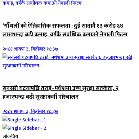
आर्थिक
‘गौँथली’को ऐतिहासिक सफलता : दुई सातामै १३ करोड ६४
लाखभन्दा बढी कमाइ, वर्षकै सर्वाधिक कमाउने नेपाली फिल्म
२०८१ श्रावण ३, बिहीबार १८:३७
जिवनशैली
सुनसरी घटनापछि तराई–मधेशमा उच्च सुरक्षा सतर्कता, २
हजारभन्दा बढी सुरक्षाकर्मी परिचालन
२०८१ श्रावण ३, बिहीबार १८:३७
लोकप्रिय