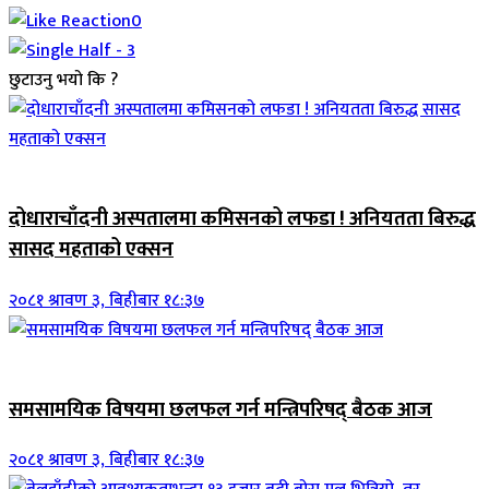
0
छुटाउनु भयो कि ?
जिवनशैली
दोधाराचाँदनी अस्पतालमा कमिसनको लफडा ! अनियतता बिरुद्ध
सासद महताको एक्सन
२०८१ श्रावण ३, बिहीबार १८:३७
ब्यानर समाचार
समसामयिक विषयमा छलफल गर्न मन्त्रिपरिषद् बैठक आज
२०८१ श्रावण ३, बिहीबार १८:३७