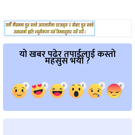
यो खबर पढेर तपाईलाई कस्तो
महसुस भयो ?
Array
0
0
0
0
0
0