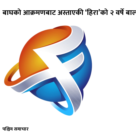
बाघको आक्रमणबाट अस्ताएकी ‘हिरा’को २ वर्षे ब
पश्चिम समाचार