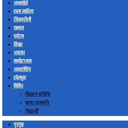
अन्तर्वार्ता
कला साहित्य
जिवनशैली
समाज
पर्यटन
विचार
अपराध
मनोरञ्जन
अन्तर्राष्ट्रिय
खेलकुद
विविध
बिज्ञान प्रविधि
भाषा संस्कृति
विद्यार्थी
गृहपृष्ठ