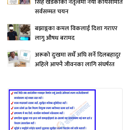
सिंह खडकाको नेतृत्वमा नयाँ कार्यसमिति
सर्वसम्मत चयन
बझाङ्गका कमल विकलाई दिशा गराएर
लागु औषध बरामद
अरूको दुःखमा सधैँ अघि सर्ने दिलबहादुर
अहिले आफ्नै जीवनका लागि संघर्षरत