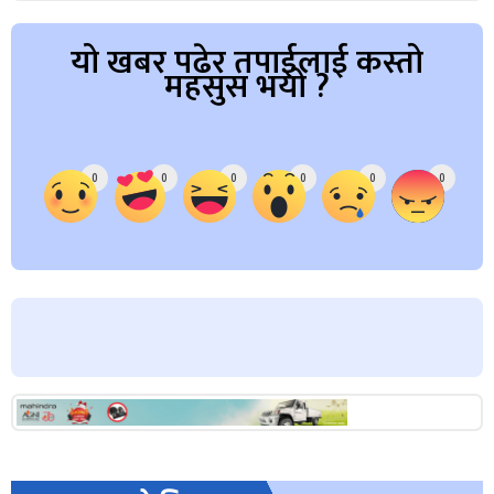
यो खबर पढेर तपाईलाई कस्तो
महसुस भयो ?
Array
0
0
0
0
0
0