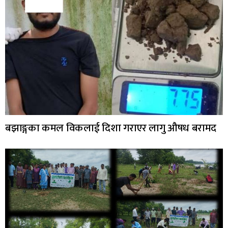
बझाङ्गका कमल विकलाई दिशा गराएर लागु औषध बरामद