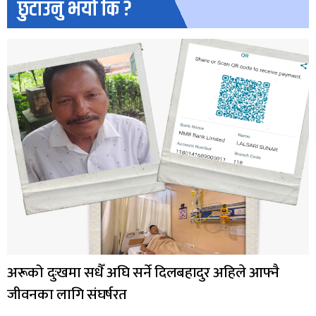
छुटाउनु भयो कि ?
अरूको दुःखमा सधैँ अघि सर्ने दिलबहादुर अहिले आफ्नै
जीवनका लागि संघर्षरत